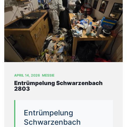
T
U
N
G
E
N
B
L
O
G
APRIL 14, 2026
MESSIE
Entrümpelung Schwarzenbach
Ü
2803
B
E
R
U
Entrümpelung
N
Schwarzenbach
S