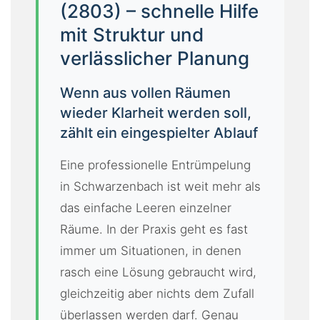
(2803) – schnelle Hilfe
K
mit Struktur und
A
verlässlicher Planung
T
A
L
Wenn aus vollen Räumen
O
wieder Klarheit werden soll,
G
zählt ein eingespielter Ablauf
I
Eine professionelle Entrümpelung
M
in Schwarzenbach ist weit mehr als
P
das einfache Leeren einzelner
R
E
Räume. In der Praxis geht es fast
S
immer um Situationen, in denen
S
rasch eine Lösung gebraucht wird,
U
gleichzeitig aber nichts dem Zufall
M
überlassen werden darf. Genau