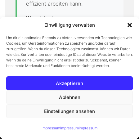
effizient arbeiten kann.
Wer sich einen genaueren
Einwilligung verwalten
Überblick über die konkrete
Umsetzung und die einzelnen
Um dir ein optimales Erlebnis zu bieten, verwenden wir Technologien wie
Cookies, um Geräteinformationen zu speichern und/oder darauf
Leistungen verschaffen möchte,
zuzugreifen. Wenn du diesen Technologien zustimmst, können wir Daten
findet unter
Entrümpelung bei
wie das Surfverhalten oder eindeutige IDs auf dieser Website verarbeiten.
Wenn du deine Einwilligung nicht erteilst oder zurückziehst, können
Messie24
weiterführende
bestimmte Merkmale und Funktionen beeinträchtigt werden.
Informationen. Für Kundinnen und
Kunden in Schwarzenbach
Akzeptieren
bedeutet dieses breite
Ablehnen
Leistungsspektrum vor allem eines:
Jede Entrümpelung wird individuell
Einstellungen ansehen
Diese Website verwendet Cookies, um Ihnen das beste Erlebnis
betrachtet und so umgesetzt, dass
Verstanden
zu bieten.
Mehr erfahren
Impressum
Impressum
Impressum
sie den tatsächlichen
Anforderungen entspricht –