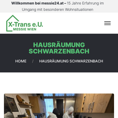
Willkommen bei messie24.at –
15 Jahre Erfahrung im
Umgang mit besonderen Wohnsituationen
S
T
A
HAUSRÄUMUNG
R
SCHWARZENBACH
T
S
HOME
/
HAUSRÄUMUNG SCHWARZENBACH
E
I
T
E
L
E
I
S