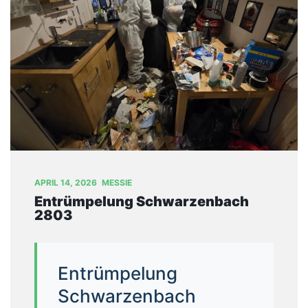
T
U
N
G
E
N
B
L
O
G
APRIL 14, 2026
MESSIE
Entrümpelung Schwarzenbach
Ü
2803
B
E
R
U
Entrümpelung
N
Schwarzenbach
S