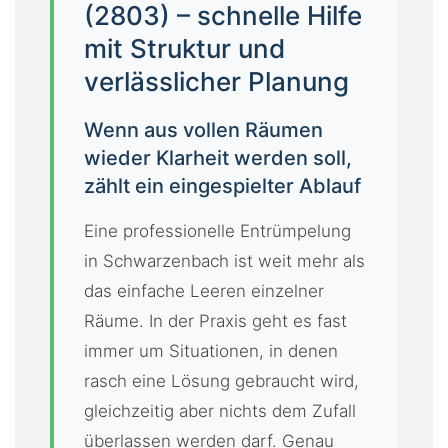
(2803) – schnelle Hilfe
K
mit Struktur und
A
verlässlicher Planung
T
A
L
Wenn aus vollen Räumen
O
wieder Klarheit werden soll,
G
zählt ein eingespielter Ablauf
I
Eine professionelle Entrümpelung
M
in Schwarzenbach ist weit mehr als
P
das einfache Leeren einzelner
R
E
Räume. In der Praxis geht es fast
S
immer um Situationen, in denen
S
rasch eine Lösung gebraucht wird,
U
gleichzeitig aber nichts dem Zufall
M
überlassen werden darf. Genau