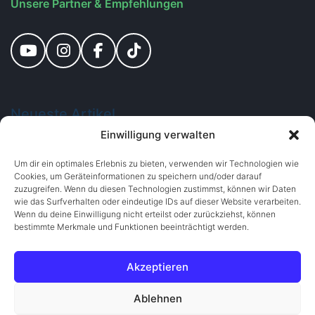
Unsere Partner & Empfehlungen
Neueste
Artikel
Einwilligung verwalten
Büroentrümpelung Wien ohne
Um dir ein optimales Erlebnis zu bieten, verwenden wir Technologien wie
versteckte Kosten – schnell,
Cookies, um Geräteinformationen zu speichern und/oder darauf
Fixpreis
zuzugreifen. Wenn du diesen Technologien zustimmst, können wir Daten
Juli 21, 2026
wie das Surfverhalten oder eindeutige IDs auf dieser Website verarbeiten.
Wenn du deine Einwilligung nicht erteilst oder zurückziehst, können
bestimmte Merkmale und Funktionen beeinträchtigt werden.
Firmenentrümpelung Wien zum
Fixpreis – schnell, und zuverlässig
Akzeptieren
Juli 15, 2026
Ablehnen
Gartenhütte entrümpeln Wien –