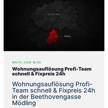
T
U
N
G
E
N
B
L
O
G
MAI 15, 2026
BLOG
Wohnungsauflösung Profi-Team
Ü
schnell & Fixpreis 24h
B
E
Wohnungsauflösung Profi-
R
Team schnell & Fixpreis 24h
U
in der Beethovengasse
N
Mödling
S