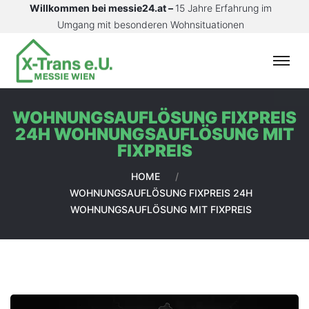
Willkommen bei messie24.at –
15 Jahre Erfahrung im
Umgang mit besonderen Wohnsituationen
S
T
A
WOHNUNGSAUFLÖSUNG FIXPREIS
R
24H WOHNUNGSAUFLÖSUNG MIT
T
FIXPREIS
S
E
HOME
/
I
WOHNUNGSAUFLÖSUNG FIXPREIS 24H
T
WOHNUNGSAUFLÖSUNG MIT FIXPREIS
E
L
E
I
S