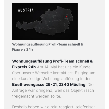
K
A
T
A
L
O
G
Wohnungsauflösung Profi-Team schnell &
Fixpreis 24h
I
M
Wohnungsauflösung Profi-Team schnell &
P
Fixpreis 24h
Am 14. Mai hat uns ein Kunde
R
über unsere Webseite kontaktiert. Es ging um
E
eine kurzfristige Wohnungsauflösung in der
S
Beethovengasse 29-21, 2340 Mödling
. Die
S
Anfrage war dringend, weil das Objekt rasch
U
freigemacht werden sollte.
M
Deshalb haben wir direkt reagiert, telefonisch