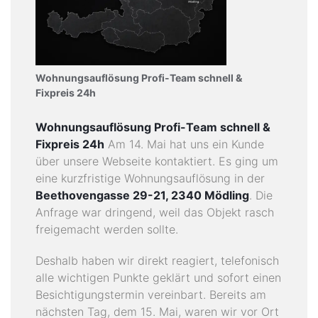
K
A
T
A
Wohnungsauflösung Profi-Team schnell &
L
Fixpreis 24h
O
G
Wohnungsauflösung Profi-Team schnell &
Fixpreis 24h
Am 14. Mai hat uns ein Kunde
I
über unsere Webseite kontaktiert. Es ging um
M
eine kurzfristige Wohnungsauflösung in der
P
Beethovengasse 29-21, 2340 Mödling
. Die
R
Anfrage war dringend, weil das Objekt rasch
E
freigemacht werden sollte.
S
S
Deshalb haben wir direkt reagiert, telefonisch
U
alle wichtigen Punkte geklärt und sofort einen
M
Besichtigungstermin vereinbart. Bereits am
nächsten Tag, dem 15. Mai, waren wir vor Ort