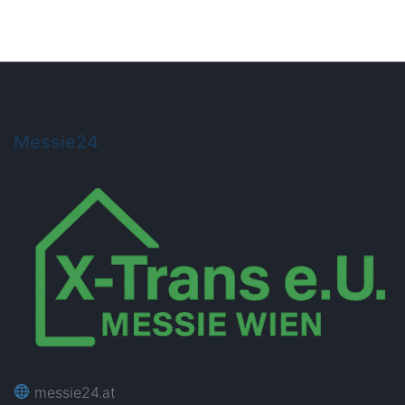
Messie24
messie24.at