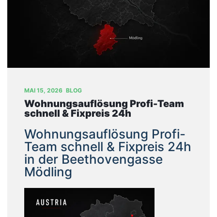
T
U
N
G
E
N
B
MAI 15, 2026
BLOG
L
Wohnungsauflösung Profi-Team
O
schnell & Fixpreis 24h
G
Wohnungsauflösung Profi-
Ü
Team schnell & Fixpreis 24h
B
in der Beethovengasse
E
Mödling
R
U
N
S