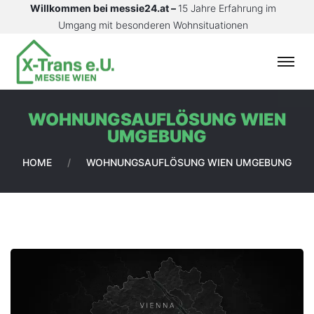
Willkommen bei messie24.at –
15 Jahre Erfahrung im
Umgang mit besonderen Wohnsituationen
S
T
A
WOHNUNGSAUFLÖSUNG WIEN
R
UMGEBUNG
T
S
HOME
/
WOHNUNGSAUFLÖSUNG WIEN UMGEBUNG
E
I
T
E
L
E
I
S