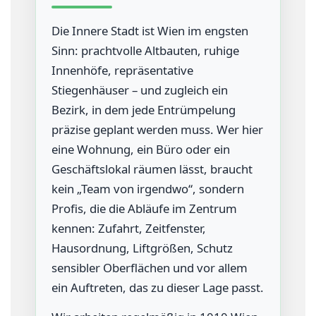
K
Die Innere Stadt ist Wien im engsten
A
Sinn: prachtvolle Altbauten, ruhige
T
Innenhöfe, repräsentative
A
Stiegenhäuser – und zugleich ein
L
O
Bezirk, in dem jede Entrümpelung
G
präzise geplant werden muss. Wer hier
eine Wohnung, ein Büro oder ein
I
Geschäftslokal räumen lässt, braucht
M
kein „Team von irgendwo“, sondern
P
R
Profis, die die Abläufe im Zentrum
E
kennen: Zufahrt, Zeitfenster,
S
Hausordnung, Liftgrößen, Schutz
S
sensibler Oberflächen und vor allem
U
ein Auftreten, das zu dieser Lage passt.
M