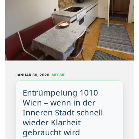
T
U
N
G
E
N
B
L
O
JANUAR 30, 2026
MESSIE
G
Entrümpelung 1010
Ü
B
Wien – wenn in der
E
Inneren Stadt schnell
R
wieder Klarheit
U
N
gebraucht wird
S