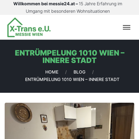
Willkommen bei messie24.at –
15 Jahre Erfahrung im
Umgang mit besonderen Wohnsituationen
S
T
A
ENTRÜMPELUNG 1010 WIEN –
R
INNERE STADT
T
S
HOME
/
BLOG
/
E
ENTRÜMPELUNG 1010 WIEN – INNERE STADT
I
T
E
L
E
I
S