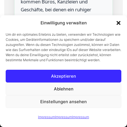
kommen Büros, Kanzleien und
Geschäfte, bei denen ein ruhiger
Ablauf schlicht wichtig ist. Genau
Einwilligung verwalten
deshalb arbeiten wir so, dass
Außenstehende möglichst wenig
Um dir ein optimales Erlebnis zu bieten, verwenden wir Technologien wie
Cookies, um Geräteinformationen zu speichern und/oder darauf
mitbekommen – und Sie gleichzeitig
zuzugreifen. Wenn du diesen Technologien zustimmst, können wir Daten
die Sicherheit haben, dass alles
wie das Surfverhalten oder eindeutige IDs auf dieser Website verarbeiten.
Wenn du deine Einwilligung nicht erteilst oder zurückziehst, können
zuverlässig und termintreu erledigt
bestimmte Merkmale und Funktionen beeinträchtigt werden.
wird.
Akzeptieren
Unauffälliger Ablauf, klare
Kommunikation
Ablehnen
Wir planen die Räumung so, dass
Einstellungen ansehen
sie in das Objekt passt: kurze
Diese Website verwendet Cookies, um Ihnen das beste Erlebnis
Wege, abgestimmte Zeiten und ein
Verstanden
zu bieten.
Mehr erfahren
Impressum
Impressum
Impressum
geordneter Ablauf. Auf Wunsch