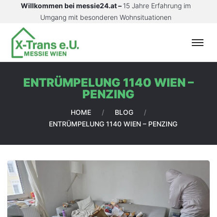
Willkommen bei messie24.at –
15 Jahre Erfahrung im
Umgang mit besonderen Wohnsituationen
S
T
A
ENTRÜMPELUNG 1140 WIEN –
R
PENZING
T
S
HOME
/
BLOG
/
E
ENTRÜMPELUNG 1140 WIEN – PENZING
I
T
E
L
E
I
S