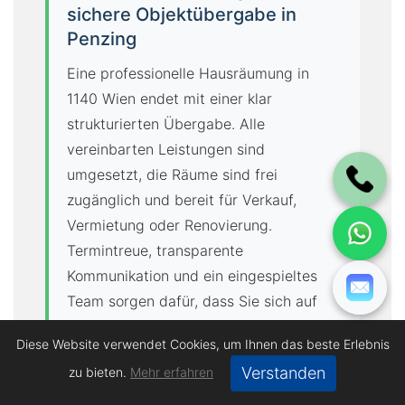
sichere Objektübergabe in
Penzing
Eine professionelle Hausräumung in
1140 Wien endet mit einer klar
strukturierten Übergabe. Alle
vereinbarten Leistungen sind
umgesetzt, die Räume sind frei
zugänglich und bereit für Verkauf,
Vermietung oder Renovierung.
Termintreue, transparente
Kommunikation und ein eingespieltes
Team sorgen dafür, dass Sie sich auf
einen reibungslosen Ablauf verlassen
Diese Website verwendet Cookies, um Ihnen das beste Erlebnis
können. Mit Erfahrung,
Verstanden
zu bieten.
Mehr erfahren
organisatorischer Stärke und hoher
Verantwortung begleiten wir jede