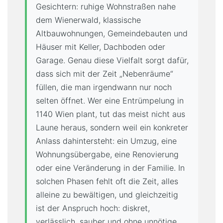
Gesichtern: ruhige Wohnstraßen nahe
K
dem Wienerwald, klassische
A
Altbauwohnungen, Gemeindebauten und
T
Häuser mit Keller, Dachboden oder
A
Garage. Genau diese Vielfalt sorgt dafür,
L
dass sich mit der Zeit „Nebenräume“
O
füllen, die man irgendwann nur noch
G
selten öffnet. Wer eine Entrümpelung in
I
1140 Wien plant, tut das meist nicht aus
M
Laune heraus, sondern weil ein konkreter
P
Anlass dahintersteht: ein Umzug, eine
R
Wohnungsübergabe, eine Renovierung
E
oder eine Veränderung in der Familie. In
S
S
solchen Phasen fehlt oft die Zeit, alles
U
alleine zu bewältigen, und gleichzeitig
M
ist der Anspruch hoch: diskret,
verlässlich, sauber und ohne unnötige