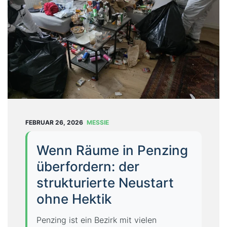
T
U
N
G
E
N
B
L
O
FEBRUAR 26, 2026
MESSIE
G
Wenn Räume in Penzing
Ü
B
überfordern: der
E
strukturierte Neustart
R
ohne Hektik
U
N
Penzing ist ein Bezirk mit vielen
S