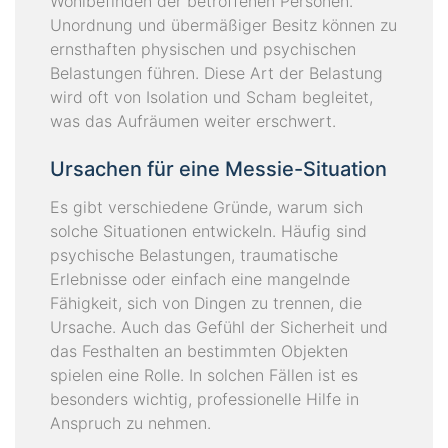
Wohlbefinden der betroffenen Personen.
Unordnung und übermäßiger Besitz können zu
K
ernsthaften physischen und psychischen
A
Belastungen führen. Diese Art der Belastung
T
wird oft von Isolation und Scham begleitet,
A
was das Aufräumen weiter erschwert.
L
O
Ursachen für eine Messie-Situation
G
Es gibt verschiedene Gründe, warum sich
I
solche Situationen entwickeln. Häufig sind
M
psychische Belastungen, traumatische
P
Erlebnisse oder einfach eine mangelnde
R
Fähigkeit, sich von Dingen zu trennen, die
E
Ursache. Auch das Gefühl der Sicherheit und
S
das Festhalten an bestimmten Objekten
S
spielen eine Rolle. In solchen Fällen ist es
U
besonders wichtig, professionelle Hilfe in
M
Anspruch zu nehmen.