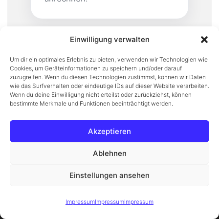
Einwilligung verwalten
Transparente
Um dir ein optimales Erlebnis zu bieten, verwenden wir Technologien wie
Pauschalen für
Cookies, um Geräteinformationen zu speichern und/oder darauf
Räumung &
zuzugreifen. Wenn du diesen Technologien zustimmst, können wir Daten
wie das Surfverhalten oder eindeutige IDs auf dieser Website verarbeiten.
Messiehilfe
Wenn du deine Einwilligung nicht erteilst oder zurückziehst, können
bestimmte Merkmale und Funktionen beeinträchtigt werden.
Die folgenden Beträge sind
Richtwerte. Umfang,
Akzeptieren
Zugänglichkeit und Objektgröße
Ablehnen
können die Gesamtkosten
beeinflussen. Für ein fixes
Einstellungen ansehen
Angebot beraten wir Sie
Diese Website verwendet Cookies, um Ihnen das beste Erlebnis
persönlich.
Verstanden
zu bieten.
Mehr erfahren
Impressum
Impressum
Impressum