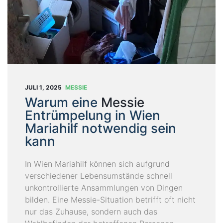
T
U
N
G
E
N
B
JULI 1, 2025
MESSIE
L
Warum eine
Messie
O
Entrümpelung in Wien
G
Mariahilf notwendig sein
kann
Ü
B
In Wien Mariahilf können sich aufgrund
E
verschiedener Lebensumstände schnell
R
unkontrollierte Ansammlungen von Dingen
U
bilden. Eine Messie-Situation betrifft oft nicht
N
nur das Zuhause, sondern auch das
S