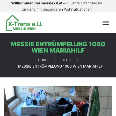
Willkommen bei messie24.at –
15 Jahre Erfahrung im
Umgang mit besonderen Wohnsituationen
S
T
A
MESSIE ENTRÜMPELUNG 1060
R
WIEN MARIAHILF
T
S
HOME
/
BLOG
/
E
MESSIE ENTRÜMPELUNG 1060 WIEN MARIAHILF
I
T
E
L
E
I
S