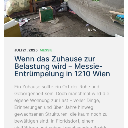
T
U
N
G
E
N
B
JULI 21, 2025
MESSIE
L
Wenn das Zuhause zur
O
Belastung wird – Messie-
G
Entrümpelung in 1210 Wien
Ü
Ein Zuhause sollte ein Ort der Ruhe und
B
Geborgenheit sein. Doch manchmal wird die
E
eigene Wohnung zur Last – voller Dinge,
R
Erinnerungen und über Jahre hinweg
U
gewachsenen Strukturen, die kaum noch zu
N
bewältigen sind. In Floridsdorf, einem
S
vielfältigen und schnell wachsenden Bezirk