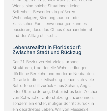
Wiens, sind solche Situationen keine
K
Seltenheit. Besonders in größeren
A
Wohnanlagen, Siedlungsbauten oder
T
klassischen Familienwohnungen kann es
A
passieren, dass das Chaos überhandnimmt
L
und der Alltag stillsteht.
O
G
Lebensrealität in Floridsdorf:
Zwischen Stadt und Rückzug
I
M
Der 21. Bezirk vereint vieles: urbane
P
Strukturen, traditionelle Wohnsiedlungen,
R
dörfliche Bereiche und moderne Neubauten.
E
Gerade in dieser Mischung ziehen sich viele
S
Betroffene still zurück – aus Scham, Angst
S
oder Überforderung. Dabei ist es kein Zeichen
U
von Schwäche, Unterstützung anzunehmen,
M
sondern ein erster, mutiger Schritt zurück in
ein geordnetes Leben. Wir von Messie24