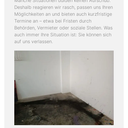
Manche Situationen dulden keinen Aufschub.
Deshalb reagieren wir rasch, passen uns Ihren
Möglichkeiten an und bieten auch kurzfristige
Termine an – etwa bei Fristen durch
Behörden, Vermieter oder soziale Stellen. Was
auch immer Ihre Situation ist: Sie können sich
auf uns verlassen.