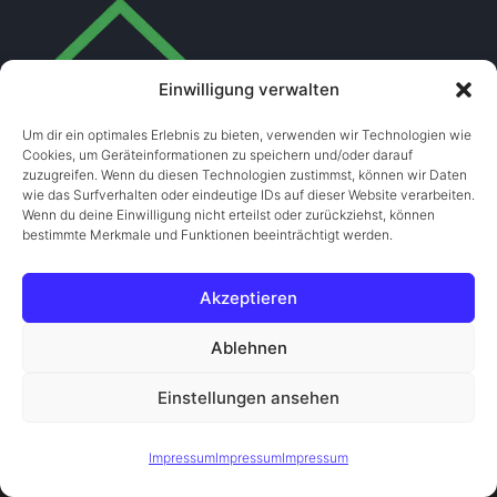
Einwilligung verwalten
Um dir ein optimales Erlebnis zu bieten, verwenden wir Technologien wie
Cookies, um Geräteinformationen zu speichern und/oder darauf
zuzugreifen. Wenn du diesen Technologien zustimmst, können wir Daten
wie das Surfverhalten oder eindeutige IDs auf dieser Website verarbeiten.
Wenn du deine Einwilligung nicht erteilst oder zurückziehst, können
bestimmte Merkmale und Funktionen beeinträchtigt werden.
messie24.at
Akzeptieren
Lorystraße 40-42 /16 /5 1110 Wien, Austria
Ablehnen
+43
6767202623
Einstellungen ansehen
Messie Entrümpelung Wien mit Herz, Erfahrung und
Diese Website verwendet Cookies, um Ihnen das beste Erlebnis
Diskretion Als erfahrene Entrümpelungsfirma in Wien
Verstanden
zu bieten.
Mehr erfahren
Impressum
Impressum
Impressum
bieten wir schnelle, respektvolle und diskrete Hilfe bei
stark überfüllten Wohnungen und herausfordernden