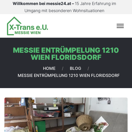
Willkommen bei messie24.at –
15 Jahre Erfahrung im
Umgang mit besonderen Wohnsituationen
S
T
A
MESSIE ENTRÜMPELUNG 1210
R
WIEN FLORIDSDORF
T
S
HOME
/
BLOG
/
E
MESSIE ENTRÜMPELUNG 1210 WIEN FLORIDSDORF
I
T
E
L
E
I
S