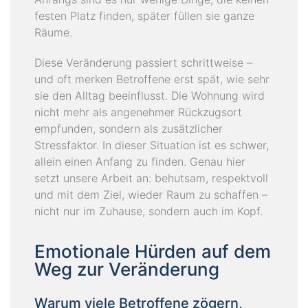
festen Platz finden, später füllen sie ganze
K
Räume.
A
T
Diese Veränderung passiert schrittweise –
A
und oft merken Betroffene erst spät, wie sehr
L
sie den Alltag beeinflusst. Die Wohnung wird
O
nicht mehr als angenehmer Rückzugsort
G
empfunden, sondern als zusätzlicher
Stressfaktor. In dieser Situation ist es schwer,
I
allein einen Anfang zu finden. Genau hier
M
setzt unsere Arbeit an: behutsam, respektvoll
P
und mit dem Ziel, wieder Raum zu schaffen –
R
nicht nur im Zuhause, sondern auch im Kopf.
E
S
Emotionale Hürden auf dem
S
Weg zur Veränderung
U
M
Warum viele Betroffene zögern,