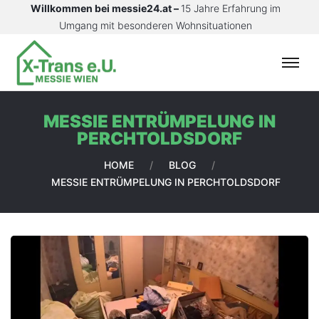
Willkommen bei messie24.at –
15 Jahre Erfahrung im
Umgang mit besonderen Wohnsituationen
S
T
A
MESSIE ENTRÜMPELUNG IN
R
PERCHTOLDSDORF
T
S
HOME
/
BLOG
/
E
MESSIE ENTRÜMPELUNG IN PERCHTOLDSDORF
I
T
E
L
E
I
S