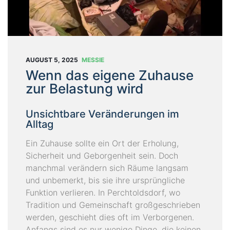
T
U
N
G
E
AUGUST 5, 2025
MESSIE
N
Wenn das eigene Zuhause
zur Belastung wird
B
L
Unsichtbare Veränderungen im
O
Alltag
G
Ein Zuhause sollte ein Ort der Erholung,
Ü
Sicherheit und Geborgenheit sein. Doch
B
manchmal verändern sich Räume langsam
E
und unbemerkt, bis sie ihre ursprüngliche
R
Funktion verlieren. In Perchtoldsdorf, wo
U
Tradition und Gemeinschaft großgeschrieben
N
werden, geschieht dies oft im Verborgenen.
S
Anfangs sind es nur wenige Dinge, die keinen