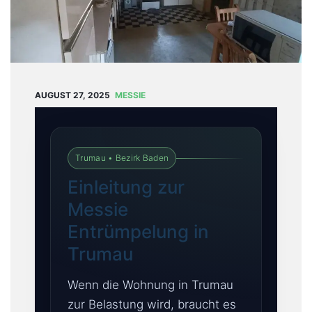
T
U
N
G
E
N
AUGUST 27, 2025
MESSIE
B
L
O
Trumau • Bezirk Baden
G
Einleitung zur
Ü
Messie
B
Entrümpelung in
E
Trumau
R
U
Wenn die Wohnung in Trumau
N
S
zur Belastung wird, braucht es