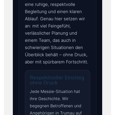
eine ruhige, respektvolle
K
Begleitung und einen klaren
A
Ablauf. Genau hier setzen wir
T
an: mit viel Feingefühl,
A
L
verlässlicher Planung und
O
einem Team, das auch in
G
schwierigen Situationen den
Überblick behält – ohne Druck,
I
aber mit spürbarem Fortschritt.
M
P
R
Respektvoller Einstieg
E
ohne Druck
S
Jede Messie-Situation hat
S
ihre Geschichte. Wir
U
M
begegnen Betroffenen und
Angehörigen in Trumau auf