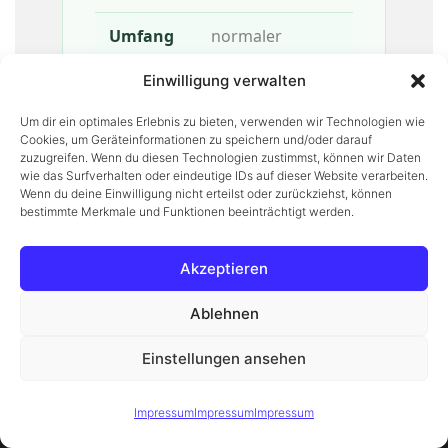
normaler
Hausrat
Einwilligung verwalten
€ 1.749,-
Um dir ein optimales Erlebnis zu bieten, verwenden wir Technologien wie
Cookies, um Geräteinformationen zu speichern und/oder darauf
viel Hausrat
zuzugreifen. Wenn du diesen Technologien zustimmst, können wir Daten
wie das Surfverhalten oder eindeutige IDs auf dieser Website verarbeiten.
Wenn du deine Einwilligung nicht erteilst oder zurückziehst, können
€ 2.149,-
bestimmte Merkmale und Funktionen beeinträchtigt werden.
Messie
Akzeptieren
€ 2.619,-
Ablehnen
Einstellungen ansehen
Haus
Diese Website verwendet Cookies, um Ihnen das beste Erlebnis
Verstanden
zu bieten.
Mehr erfahren
Impressum
Impressum
Impressum
wenig Hausrat