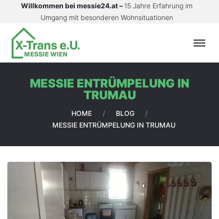
Willkommen bei messie24.at –
15 Jahre Erfahrung im
Umgang mit besonderen Wohnsituationen
S
T
A
MESSIE ENTRÜMPELUNG IN
R
TRUMAU
T
S
HOME
/
BLOG
/
E
MESSIE ENTRÜMPELUNG IN TRUMAU
I
T
E
L
E
I
S