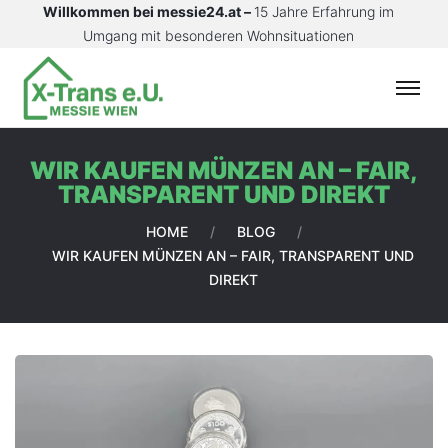
Willkommen bei messie24.at –
15 Jahre Erfahrung im
Umgang mit besonderen Wohnsituationen
S
T
A
WIR KAUFEN MÜNZEN AN – FAIR,
R
TRANSPARENT UND DIREKT
T
S
HOME
/
BLOG
/
E
WIR KAUFEN MÜNZEN AN – FAIR, TRANSPARENT UND
I
DIREKT
T
E
L
E
I
S