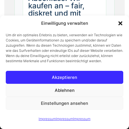
kaufen an – fair,
diskret und mit
Handschlagqualität
Einwilligung verwalten
Wenn Sie einen wertvollen
Um dir ein optimales Erlebnis zu bieten, verwenden wir Technologien wie
Gegenstand verkaufen möchten,
Cookies, um Geräteinformationen zu speichern und/oder darauf
sind Sie bei uns richtig: Wir
zuzugreifen. Wenn du diesen Technologien zustimmst, können wir Daten
wie das Surfverhalten oder eindeutige IDs auf dieser Website verarbeiten.
kaufen Schmuck, Münzen,
Wenn du deine Einwilligung nicht erteilst oder zurückziehst, können
Medaillen und Wertgegenstände
bestimmte Merkmale und Funktionen beeinträchtigt werden.
direkt an – transparent bewertet
und mit einem Angebot, das Sie
Akzeptieren
nachvollziehen können. Sie
Ablehnen
behalten jederzeit die Kontrolle:
Sie entscheiden, ob Sie
Einstellungen ansehen
verkaufen. Und wenn ja, dann
Diese Website verwendet Cookies, um Ihnen das beste Erlebnis
machen wir den Ankauf
Verstanden
zu bieten.
Mehr erfahren
Impressum
Impressum
Impressum
unkompliziert und seriös.