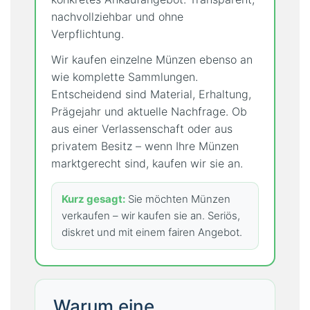
nachvollziehbar und ohne
K
Verpflichtung.
A
T
Wir kaufen einzelne Münzen ebenso an
A
wie komplette Sammlungen.
L
Entscheidend sind Material, Erhaltung,
O
Prägejahr und aktuelle Nachfrage. Ob
G
aus einer Verlassenschaft oder aus
privatem Besitz – wenn Ihre Münzen
I
marktgerecht sind, kaufen wir sie an.
M
P
Kurz gesagt:
Sie möchten Münzen
R
verkaufen – wir kaufen sie an. Seriös,
E
diskret und mit einem fairen Angebot.
S
S
U
M
Warum eine