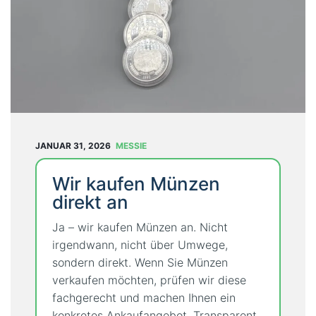
T
U
N
G
E
N
B
L
JANUAR 31, 2026
MESSIE
O
G
Wir kaufen Münzen
direkt an
Ü
B
Ja – wir kaufen Münzen an. Nicht
E
irgendwann, nicht über Umwege,
R
sondern direkt. Wenn Sie Münzen
U
verkaufen möchten, prüfen wir diese
N
fachgerecht und machen Ihnen ein
S
konkretes Ankaufangebot. Transparent,